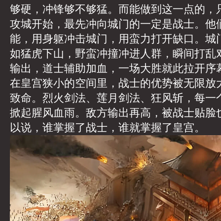
够硬，冲锋够不够猛。而能做到这一点的，
攻城开始，最先冲向城门的一定是战士。他
能，用身躯冲击城门，用蛮力打开缺口。城
如猛虎下山，野蛮冲撞冲进人群，瞬间打乱
输出，道士辅助加血，一场大胜就此拉开序
在皇宫狭小的空间里，战士的优势被无限放
致命。烈火剑法、莲月剑法、狂风斩，每一
掀起腥风血雨。敌方输出再高，被战士贴脸
以说，谁掌握了战士，谁就掌握了皇宫。