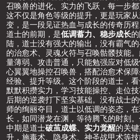
召唤兽的进化、实力的飞跃，每一步都
这不仅是角色等级的提升，更是玩家从
变，是一段见证热血与成长的传奇历程
道士的前期，是
低调蓄力、稳步成长
的
陆，道士没有强大的输出，没有霸气的
的治愈术、灵魂火符与召唤骷髅技能。
量薄弱、攻击普通，只能勉强应对低级
心翼翼地操控召唤兽，搭配治愈术保障
经验、提升等级。这个阶段的道士，看
默默积攒实力，学习技能操控、走位技
后期的逆袭打下坚实基础。没有战士的
师的绚丽夺目，道士以低调的姿态，在
长，如同潜龙在渊，等待腾飞的时刻。
中期是道士
破茧成蝶、实力觉醒
的关键
升，施毒术、隐身术、神圣战甲术等技