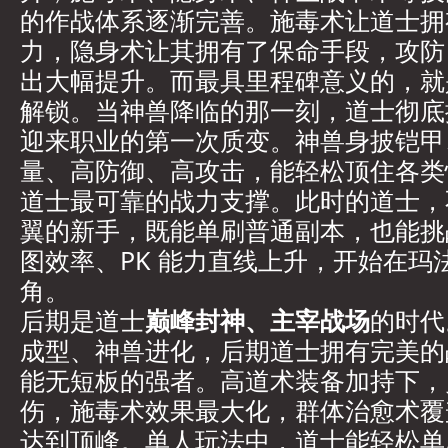
的作战体系逐渐完善。施毒术让道士拥
力，隐身术让其拥有了保命手段，攻防 b
出大幅提升。而最具里程碑意义的，就
解锁。当神兽降临的那一刻，道士彻底
迎来职业的第一次质变。神兽身披铠甲
量、高防御、高攻击，能轻松顶住各类
道士最可靠的战力支撑。此时的道士，
翼的新手，既能单刷普通副本，也能挑战
图效率、PK 能力直线上升，开始在玛
角。
后期是道士
巅峰封神、主宰战场
的时代
成型、神兽进化，后期道士拥有完美的
能无短板的强者。高道术装备加持下，
伤，施毒术效果最大化，群体治愈术覆
达到顶峰。单人玩法中，道士能轻松单