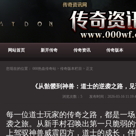
网站首页
新开传奇
传奇资讯
传奇版本
您现在的位置：
000热血传奇站
>
传奇版本栏目
>
正文
《从骷髅到神兽：道士的逆袭之路，见
浏览次数：
5
发布时间：
2026-03-16 11:19:
每一位道士玩家的传奇之路，都是一场
袭之旅。从新手村召唤出第一只脆弱的
上驾驭神兽威震四方，道士的成长，伴