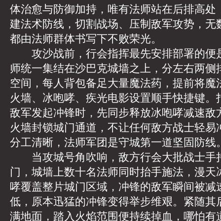
体治愈与防御加持，唯有法师站在后排高处
建法术防线，切割战场、压制敌军攻势，无
都由法师群体书写下不败荣光。
攻沙战前，行会指挥最先安排部署的便是
师统一集结在沙巴克城墙之上，分左右两侧
空间，每人背包备足大量魔法药，提前将魔
火墙、冰咆哮、疾光电影设置顺手快捷键。
敌军发起冲锋时，先同步释放冰咆哮减速敌
火墙封锁城门通道，不让任何敌方战士轻易
分工清晰，法师军团是守城第一道坚固防线
当攻城号角吹响，敌方行会大批战士手持
门，城墙上数十名法师同时抬手施法，漫天
哮覆盖整片城门区域，冲锋的敌军瞬间被减
低，原本迅猛的冲锋变得举步维艰。紧随其
满地面，踏入火焰范围便持续掉血，哪怕有