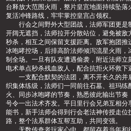
台释放大范围火雨，整片皇宫地面持续坠落
复活冲锋路线，牢牢掌控皇宫占领权。
行会之间野外大型团战，法师军团更是制
开阔无遮挡，法师拉开分散站位，避免被敌
秒杀，相互之间保留支援距离。敌军抱团推
冰咆哮控场，后排高阶法师倾泻流星火雨，
制全场。一旦有队友遭遇偷袭，附近法师立
电术单点秒杀残血敌人，配合抗拒火环救下
一支配合默契的法团，离不开长久的并肩
织集体练级，法师们一同前往石墓、祖玛练
火、同步冰咆哮的节奏，熟悉彼此输出节奏
号令一出法术齐发。平日里行会兄弟互相分
能书，新手法师会得到行会老法神传授走位
路，整个法系群体互帮互助，共同变强。
无数传奇老玩家心中，都留存着当年和行