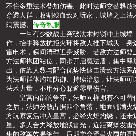
不住多重法术叠加伤害。此时法师交替释放
穿透人群，收割残血敌对玩家，城墙之上法
传奇私服
阔震撼。
一旦有少数战士突破法术封锁冲上城墙，
作，抬手释放抗拒火环将敌人推下城头，身
雷电术，瞬间清理近身威胁。若敌方法师登
方法师抱团站位，同步开启魔法盾，集中释
出，依靠人数与配合优势快速击溃敌方法系
为法师群体施加防御、持续治愈，让法师可
法术力量，不用分心躲避零星伤害。
皇宫内部的争夺，法师同样拥有不可替代
之后，法师分散占据四个角落，地面铺满火
方玩家复活冲入皇宫，必经火焰灼烧，还未
量。多人合力释放地狱雷光，近距离爆发雷
集的敌军效果绝佳。后期学会流星火雨的高