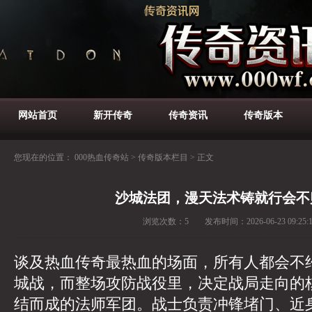
网站首页
新开传奇
传奇资讯
传奇版本
您现在的位置：
000热血传奇站
>
传奇版本栏目
>
正文
沙城法团，漫天法术铸就行会不
浏览次数：
5
发布时间：
2026-06-23 09:25:
谈及热血传奇最热血的场面，所有人都会不
城战，而整场攻防战役里，决定战局走向的
结而成的法师军团。战士负责冲锋堵门、近