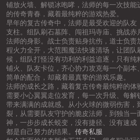
铺放火墙、解锁冰咆哮，法师的每一次技能
的传奇青春，藏着最纯粹的游戏热爱。
早年的复古传奇中，法师是最受欢迎的队友
支柱。组队刷石墓阵、闯祖玛寺庙、挑战赤
法师的身影。战士负责贴身抗伤，道士负责
程火力全开，大范围魔法快速清场，让团队
候，组队打怪没有功利的利益追逐，只有纯
铺火、队友卡位，齐心协力攻克每一个副本、
简单的配合，却藏着最真挚的游戏乐趣。
法师的成长之路，藏着复古传奇最纯粹的体
需要小心翼翼走位发育，每一次升级、每解
带来满满的成就感。从小火球的微弱伤害，
裂，从需要队友守护的脆皮法师，到独当一
神，一步步成长蜕变，没有捷径、没有速成
都是自己努力的结果。
传奇私服