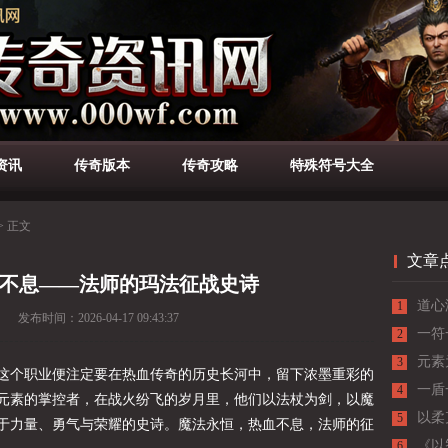
资讯
传奇版本
传奇攻略
特殊符号大全
>
正文
文章
不息——法师的玛法征战史诗
道心
1
发布时间：
2026-04-17 09:43:37
低估
一符
2
元素
3
这个职业便注定要在热血传奇的历史长河中，留下浓墨重彩的
一盾
4
元素的掌控者，在战火纷飞的岁月里，他们以法杖为剑，以魔
以柔
5
于力量、勇气与荣耀的史诗。魔法永恒，热血不息，法师的征
战士
《以
6