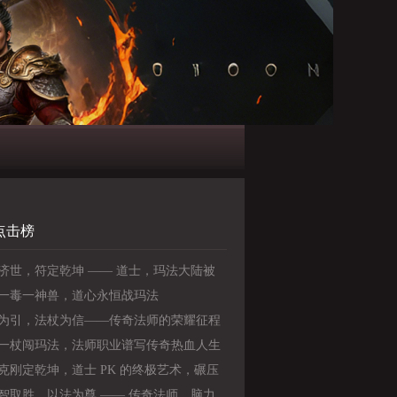
点击榜
济世，符定乾坤 —— 道士，玛法大陆被
的全能王者
一毒一神兽，道心永恒战玛法
为引，法杖为信——传奇法师的荣耀征程
一杖闯玛法，法师职业谱写传奇热血人生
克刚定乾坤，道士 PK 的终极艺术，碾压
与法师
智取胜，以法为尊 —— 传奇法师，脑力