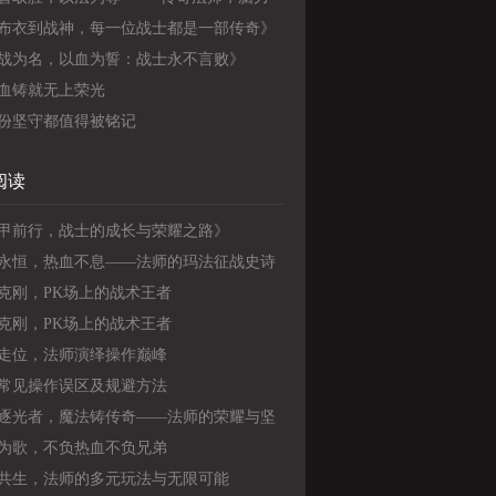
力的完美结合》
布衣到战神，每一位战士都是一部传奇》
战为名，以血为誓：战士永不言败》
血铸就无上荣光
份坚守都值得被铭记
阅读
甲前行，战士的成长与荣耀之路》
永恒，热血不息——法师的玛法征战史诗
克刚，PK场上的战术王者
克刚，PK场上的战术王者
走位，法师演绎操作巅峰
常见操作误区及规避方法
逐光者，魔法铸传奇——法师的荣耀与坚
为歌，不负热血不负兄弟
共生，法师的多元玩法与无限可能