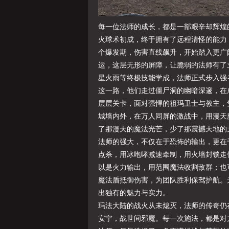
每一位法师的成长，都是一部艰辛却辉煌
火球术初成，终于拥有了远程清怪的能力
个爆发期，伤害直线飙升，开始踏入更广
运，这层无形的屏障，让脆弱的法师有了
星火雨等终极技能学成，法师正式步入强
这一路，他们走过僵尸洞的幽暗深邃，在
层层关卡，面对强悍的祖玛卫士与教主，
城墙内外，在万人同屏的激战中，用漫天
了那漫天的魔法光芒，少了那震撼天地的
法师的强大，不仅在于恐怖的输出，更在
点杀，用冰咆哮减速牵制，用火墙封锁走
以是火力输出，用范围魔法收割敌群；也
魔法盾抵御伤害，为团队胜利保驾护航。
出独有的魅力与实力。
玛法大陆的战火从未熄灭，法师的传奇仍
安宁，战世间邪魔。每一次施法，都是对