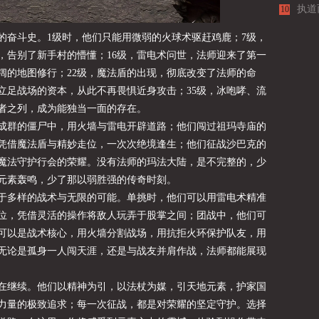
执道
10
的奋斗史。1级时，他们只能用微弱的火球术驱赶鸡鹿；7级，
，告别了新手村的懵懂；16级，雷电术问世，法师迎来了第一
阔的地图修行；22级，魔法盾的出现，彻底改变了法师的命
立足战场的资本，从此不再畏惧近身攻击；35级，冰咆哮、流
者之列，成为能独当一面的存在。
成群的僵尸中，用火墙与雷电开辟道路；他们闯过祖玛寺庙的
凭借魔法盾与精妙走位，一次次绝境逢生；他们征战沙巴克的
魔法守护行会的荣耀。没有法师的玛法大陆，是不完整的，少
元素轰鸣，少了那以弱胜强的传奇时刻。
于多样的战术与无限的可能。单挑时，他们可以用雷电术精准
位，凭借灵活的操作将敌人玩弄于股掌之间；团战中，他们可
可以是战术核心，用火墙分割战场，用抗拒火环保护队友，用
无论是孤身一人闯天涯，还是与战友并肩作战，法师都能展现
在继续。他们以精神为引，以法杖为媒，引天地元素，护家国
力量的极致追求；每一次征战，都是对荣耀的坚定守护。选择