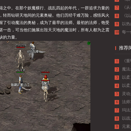
与战
《从
7
籍之中。在那个妖魔横行、战乱四起的年代，一群追求力量的
，转而钻研天地间的元素奥秘。他们历经千难万险，感悟风火
《以
8
握了引动魔法的奥秘，成为了最早的法师。最初的法师，饱受
以热
9
堪一击，可当他们施展出毁天灭地的魔法时，所有人都为之震
每一
10
缺的力量。
推荐
《重
1
魔法
2
以柔
3
以柔
4
灵动
5
法师
6
玛法
7
守
以战
8
元素
9