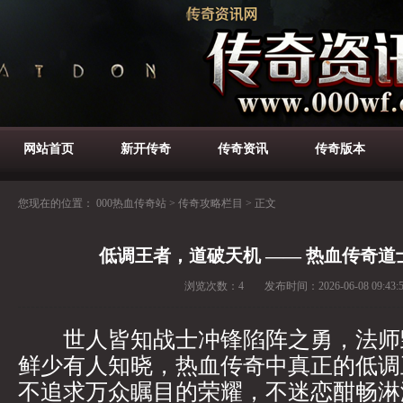
网站首页
新开传奇
传奇资讯
传奇版本
您现在的位置：
000热血传奇站
>
传奇攻略栏目
>
正文
低调王者，道破天机 —— 热血传奇道
浏览次数：
4
发布时间：
2026-06-08 09:43:
世人皆知战士冲锋陷阵之勇，法师
鲜少有人知晓，热血传奇中真正的低调
不追求万众瞩目的荣耀，不迷恋酣畅淋