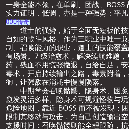
一身全能本领，在单刷、团战、BOSS
实力证明，低调，亦是一种强势；平凡
000传奇
道士的强势，始于全面无短板的技
自如的战斗风格。作为三职业中唯一兼
制、召唤能力的职业，道士的技能覆盖
有场景。7 级治愈术，解决续航难题
药，残血不用慌张撤退，自给自足，安稳
毒术，开启持续输出之路，毒素附着，
御，让强敌在消耗中慢慢陨落。
中期学会召唤骷髅、隐身术、困魔
愈发灵活多样。隐身术可规避怪物与玩
危险地图，靠近 BOSS 而不被发现；
限制其移动与攻击，为自己创造输出空
支援时间；召唤骷髅则能全程跟随，抗