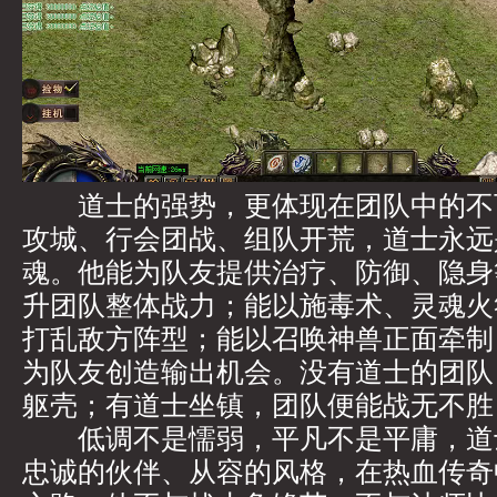
道士的强势，更体现在团队中的不
攻城、行会团战、组队开荒，道士永远
魂。他能为队友提供治疗、防御、隐身
升团队整体战力；能以施毒术、灵魂火
打乱敌方阵型；能以召唤神兽正面牵制
为队友创造输出机会。没有道士的团队
躯壳；有道士坐镇，团队便能战无不胜
低调不是懦弱，平凡不是平庸，道
忠诚的伙伴、从容的风格，在热血传奇