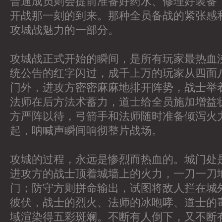
普通成员则会提前准备好药水、修理好装备
开战那一刻的到来。那种全员备战的紧张感
攻城战魅力的一部分。
攻城战正式开始的瞬间，是所有玩家最热血
统公告的红字闪过，成千上万的玩家从四面
门外，进攻方密密麻麻地排开阵势，战士举
法师在后方法术蓄力，道士给全员施加增益
方严阵以待，弓箭手和法师随时准备倾泻火
起，呐喊声瞬间响彻整片战场。
攻城的过程，永远是惨烈而热血的。城门处
进攻方的战士顶着城墙上的火力，一刀一刀
门；防守方则拼命输出，试图将敌人拦在城
彼伏，战士的烈火、法师的冰咆哮、道士的
域渲染得五彩斑斓。不断有人倒下，又不断