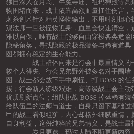
独自深入苍月岛、牛魔寺庙、祖玛神殿等高
物围堵而来，战士依靠高额血量扛住伤害，
刺杀剑术针对精英怪物输出，不用时刻担心
观法师一旦被怪物近身，血量会快速清空，
难以自保，唯有战士能够自由穿梭各类危险
隐秘角落，寻找隐藏的极品装备与稀有道具
图都拥有稳定的生存能力。
战士群体向来是行会中最重情义的一
较个人得失。行会兄弟野外被多名对手围堵
图，战士都会放下手中刷怪、打 BOSS 的
援；行会新人练级艰难，高等级战士会主动
优质刷新点位；组队挑战 BOSS 掉落稀有
给队伍里的法师与道士，自身只留下基础过
甲的战士看似粗犷，内心却格外细腻重情，
自身利益，这份纯粹的兄弟情义，是战士最
岁月更迭，玛法大陆不断更新内容，