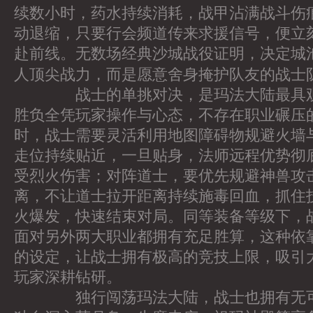
续数小时，药水持续消耗，战甲沾满战斗伤
动退缩，只要行会频道传来求援信号，便立
赴前线。无数场经典沙城战役证明，决定城
人顶尖战力，而是愿意舍身掩护队友的战士
战士的单挑对决，是玛法大陆最具观
胜负全凭玩家操作与心态，不存在职业碾压
时，战士需要灵活利用地图障碍物规避火墙
走位持续贴近，一旦贴身，法师远程优势彻
受烈火伤害；对阵道士，要优先规避神兽攻
离，不让道士拉开距离持续施毒回血，抓住
火爆发，快速结束对局。同等装备等级下，
面对另外两大职业都拥有充足胜算，这种依
的设定，让战士拥有极高的竞技上限，吸引大
玩家深耕钻研。
独行闯荡玛法大陆，战士也拥有无可