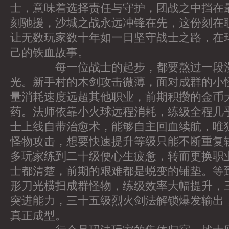
士，意味着选择责任与守护，团战之中挡在
刻驰援，沙城之战永远冲锋在先，这份刻在
让无数玩家数十年如一日坚守战士之路，在
己的铁血故事。
每一位战士的起步，都要熬过一段漫
光。新手村的木剑攻击微薄，面对成群的小
量消耗速度远超其他职业，前期积攒的金币
药。法师依靠小火球远程消耗，练级全程几
士上线自带治愈术，能够自主回血续航，唯
怪物攻击，想要快速提升等级只能不断重复
多玩家练到二十级便心生疲惫，转而更换职
士都清楚，前期的艰难都是蜕变的铺垫。等
形刀光横扫成群怪物，练级效率大幅提升，
突进能力，三十五级烈火剑法解锁爆发输出
真正成型。