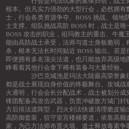
行会是玛法玩家的集体归宿，战士则
根本。但凡实力强劲的大型行会，必然拥有
士，行会各类资源争夺、BOSS 挑战、领地
士支撑。组队挑战高阶 BOSS 时，战士是
BOSS 攻击的职业，祖玛教主的重击、牛魔
能由高防战士承受，法师与道士身板脆弱，
杀，根本无法长时间贴近 BOSS 输出。若
即便拥有多名顶尖法道，也只能放弃高级地
睁看着其他行会拿下稀有装备与大量经验。
沙巴克城池是玛法大陆最高荣誉象征
都是战士展现自身价值的终极舞台。攻城战
火通明，行会会长分配战术，战士被划分成
锋团配备高攻击武器，负责冲破敌方城门封
方后排法道阵型，烈火剑法快速清理脆皮输
高防御套装，驻守皇宫楼梯要道，依靠高额
家，为己方法师布置火墙、道士释放毒素争