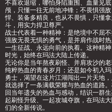
不喜欢退缩，哪怕身陷重围、血量见底
颅，只懂一往无前地冲锋；不畏惧强敌
悍、装备多精良，也从不畏惧，只懂拿
斗，用实力捍卫尊严。
战士代表着一种精神：是绝境中不屈不
强敌无畏无惧的勇气，是并肩作战时热
一生征战、永远向前的执着。这种精神
时光，始终在玛法大陆上传递。
无论你是当年熬夜刷怪、并肩攻沙的老
纯粹热血的青春岁月；还是如今初入玛
勇士，渴望在这片江湖闯出一片天地，
就选择了一条满载荣耀与热血的道路。
回当年遗失的热血与感动，结识一群生
起刷怪升级、一起攻城夺旗，在玛法大
们的全新传说。