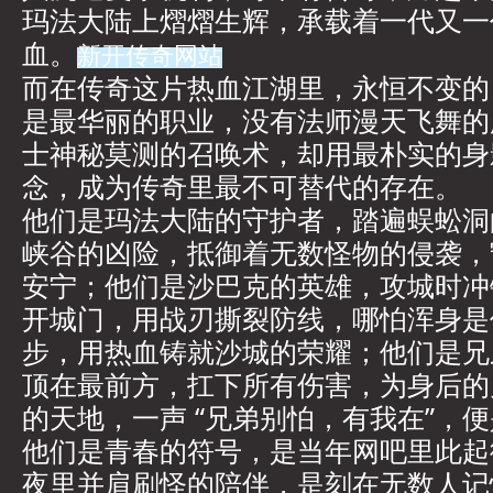
玛法大陆上熠熠生辉，承载着一代又一
血。
新开传奇网站
而在传奇这片热血江湖里，永恒不变的
是最华丽的职业，没有法师漫天飞舞的
士神秘莫测的召唤术，却用最朴实的身
念，成为传奇里最不可替代的存在。
他们是玛法大陆的守护者，踏遍蜈蚣洞
峡谷的凶险，抵御着无数怪物的侵袭，
安宁；他们是沙巴克的英雄，攻城时冲
开城门，用战刃撕裂防线，哪怕浑身是
步，用热血铸就沙城的荣耀；他们是兄
顶在最前方，扛下所有伤害，为身后的
的天地，一声 “兄弟别怕，有我在”，
他们是青春的符号，是当年网吧里此起
夜里并肩刷怪的陪伴，是刻在无数人记