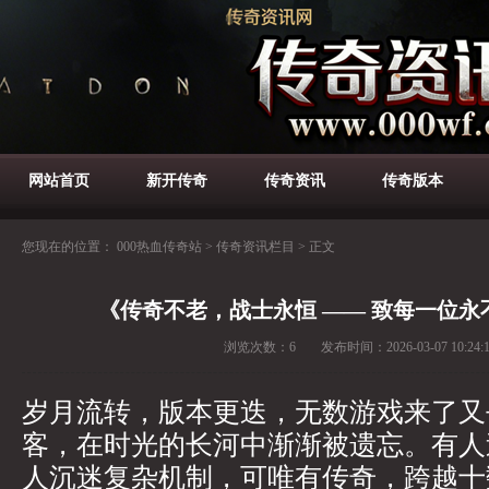
网站首页
新开传奇
传奇资讯
传奇版本
您现在的位置：
000热血传奇站
>
传奇资讯栏目
>
正文
《传奇不老，战士永恒 —— 致每一位
浏览次数：
6
发布时间：
2026-03-07 10:24:
岁月流转，版本更迭，无数游戏来了又
客，在时光的长河中渐渐被遗忘。有人
人沉迷复杂机制，可唯有传奇，跨越十