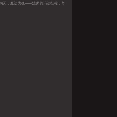
为刃，魔法为魂——法师的玛法征程，每
都热血沸腾