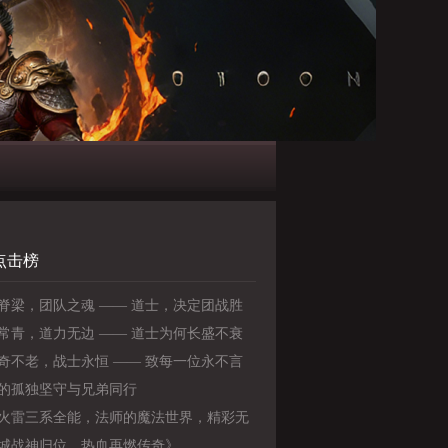
点击榜
脊梁，团队之魂 —— 道士，决定团战胜
关键
常青，道力无边 —— 道士为何长盛不衰
奇不老，战士永恒 —— 致每一位永不言
勇士》
的孤独坚守与兄弟同行
火雷三系全能，法师的魔法世界，精彩无
！》
城战神归位，热血再燃传奇》