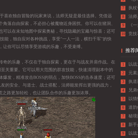
执杖
7
。对于喜欢独自冒险的玩家来说，法师无疑是最佳选择。凭借远
主宰
法师
8
个角落自由探索，不必担心被魔物近身困扰。你可以在猪洞、
《一
9
也可以在未知地图中探索奥秘，寻找隐藏的宝藏与惊喜；还可
的最
竞技
10
技能，独自应对各种挑战，享受“一人一法，横扫千军”的快
，让你可以尽情享受游戏的乐趣，不受束缚。
推荐
传奇的乐趣，不仅在于独自探索，更在于与战友并肩作战。在
以战
1
作用至关重要。它可以用大范围的群攻技能，快速清理副本中的
元素
2
爆发，精准攻击BOSS的弱点，加快BOSS的击杀速度；还可
执道
3
护队友的安全。与道士、战士搭配，法师能发挥出更强的战力，
兄弟
4
开荒之路更加轻松，也让团队合作的乐趣更加浓厚。
以情
5
道韵
6
与成
秘境
7
新手
8
入门
以战
9