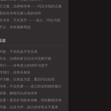
引元素，法师铸传奇——玛法大陆的元素
是刻在传奇玩家心底的信仰
夫当关，万夫莫开 —— 战士，玛法大陆
强守护者》
不止，传奇巅峰再战
阅读
为歌，不负热血不负兄弟
共生，法师的多元玩法与无限可能
而行——传奇道士的情怀与坚守
伴我行，传奇永相依
怀为帆，以热血为桨，重启玛法征程
传承，不负热爱——道士职业的独特魅力
长之旅
探索，解锁玛法未知传奇
必看！废弃矿洞副本攻略，轻松解锁传奇
战力
为魂，以友为伴，战士的传奇从不孤单