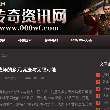
资讯
传奇版本
传奇攻略
特殊符号大全
>
正文
文章
法师的多元玩法与无限可能
沙城
1
发布时间：
2026-04-11 10:10:48
负的
版本
2
《传
3
有其独特的玩法与魅力，而法师，則是最具多元性与无限可能
败的
法师
4
缚于固定的成长路径，无论是 solo 探索、组队开荒，还是
《冰
5
特的魅力，满足不同玩家的游戏需求，成为传奇世界里最受欢
极限
《沙
6