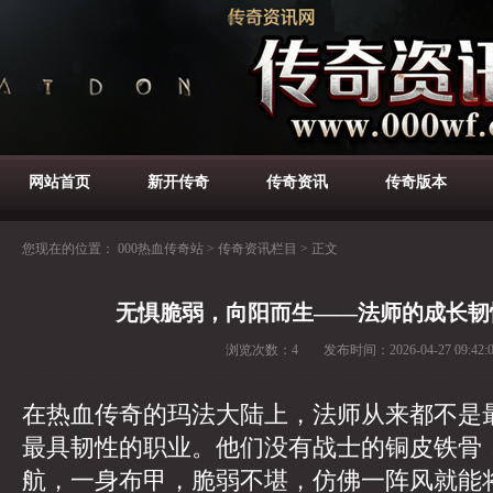
网站首页
新开传奇
传奇资讯
传奇版本
您现在的位置：
000热血传奇站
>
传奇资讯栏目
>
正文
无惧脆弱，向阳而生——法师的成长韧
浏览次数：
4
发布时间：
2026-04-27 09:42:
在热血传奇的玛法大陆上，法师从来都不是
最具韧性的职业。他们没有战士的铜皮铁骨
航，一身布甲，脆弱不堪，仿佛一阵风就能