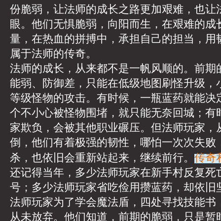
份脆弱，让法师的成长之路更加艰难，也让
眼。他们无惧脆弱，向阳而生，在艰难的成
量，在热血的拼搏中，承担自己的担当，用
属于法师的传奇。
法师的成长，从来都不是一帆风顺的。前期
能弱、防御差，只能在低级地图刷怪升级，
等级怪物的攻击。有时候，一瓶蓝药就能决
个不小心被怪物围堵，就只能无奈回城；有
家欺负，会被其他职业碾压。但法师玩家，
倒，他们有着极强的韧性，哪怕一次次失败
传奇
杀，也依旧会重新站起来，继续前行。
还记得当年，多少法师玩家在新手村反复死
号；多少法师玩家省吃俭用攒蓝药，却依旧
法师玩家为了学会魔法盾，四处寻找技能书
从未放弃。他们知道，前期的脆弱，只是暂