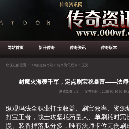
网站首页
新开传奇
传奇资讯
传奇版本
您现在的位置：
000热血传奇站
>
传奇资讯栏目
>
正文
封魔火海覆千军，定点刷宝稳暴富——法师
浏览次数：
5
发布时间：
2026-06-10 09:40:
纵观玛法全职业打宝收益、刷宝效率、资源
打宝王者，战士攻坚耗药量大、单刷耗时冗
慢、装备掉落瓜分多，唯有法师卡位无伤刷B