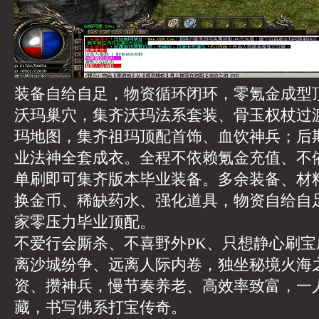
装备自给自足，物资循环闭环，零氪金成型
沃玛巢穴，集齐沃玛法系套装、骨玉权杖过
玛地图，集齐祖玛顶配首饰、血饮神兵；后
业法神全套成衣。全程不依赖氪金充值、不
单刷即可集齐版本毕业装备。多余装备、材
换金币、稀缺药水、强化道具，物资自给自
家零压力毕业顶配。
不爱行会厮杀、不喜野外PK、只想静心刷
离沙城纷争、远离人际内卷，独坐秘境火海
资、攒神兵，慢节奏养老、高效率致富，一
藏，书写佛系打宝传奇。