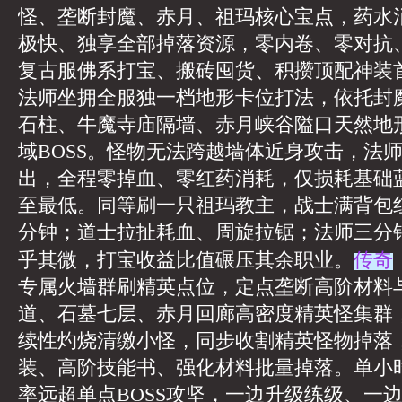
怪、垄断封魔、赤月、祖玛核心宝点，药水
极快、独享全部掉落资源，零内卷、零对抗
复古服佛系打宝、搬砖囤货、积攒顶配神装
法师坐拥全服独一档地形卡位打法，依托封
石柱、牛魔寺庙隔墙、赤月峡谷隘口天然地
域BOSS。怪物无法跨越墙体近身攻击，法
出，全程零掉血、零红药消耗，仅损耗基础
至最低。同等刷一只祖玛教主，战士满背包
分钟；道士拉扯耗血、周旋拉锯；法师三分
传奇
乎其微，打宝收益比值碾压其余职业。
专属火墙群刷精英点位，定点垄断高阶材料
道、石墓七层、赤月回廊高密度精英怪集群
续性灼烧清缴小怪，同步收割精英怪物掉落
装、高阶技能书、强化材料批量掉落。单小
率远超单点BOSS攻坚，一边升级练级、一