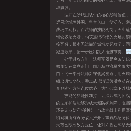
走向、定义战场胜负的核心引擎。没有法
城防线。
法师在沙城团战中的核心战略价值，在
远围绕城墙外围、皇宫入口、复活点、密
战场主动权。而法师的技能机制，天生适
铺设多层火墙，构筑连绵不绝的火焰封锁
接瓦解，根本无法靠近城墙发起攻坚；同
传
减速效果，进一步压制敌方推进节奏。
处于进攻方时，法师军团是突破防线的
师集结在皇宫正门，同步释放流星火雨大
口；另一部分法师驻守侧翼密道，用火墙
组成机动小队，游走战场清理复活点起身
瓦解防守方的点位优势，为行会拿下沙城
技能的功能性加持，让法师成为团战不
的法系护盾能够形成天然防御屏障，阻挡
环是定点防守的神技，当敌方战士利用野
瞬间将所有近身敌人推开，重置战场身位
大范围限制敌方走位，让对方抱团阵型无