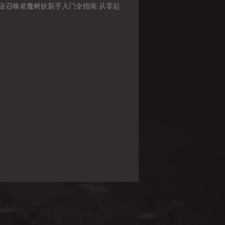
业召唤老魔树妖新手入门全指南 从零起
会超级地钉刷怪与快速发育攻略