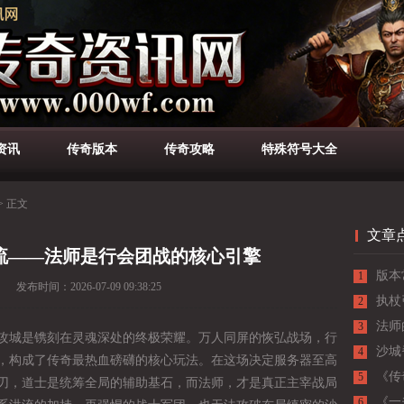
资讯
传奇版本
传奇攻略
特殊符号大全
>
正文
文章
流——法师是行会团战的核心引擎
版本
1
发布时间：
2026-07-09 09:38:25
执杖
2
主宰
法师
3
城是镌刻在灵魂深处的终极荣耀。万人同屏的恢弘战场，行
沙城
4
，构成了传奇最热血磅礴的核心玩法。在这场决定服务器至高
负的
《传
5
刃，道士是统筹全局的辅助基石，而法师，才是真正主宰战局
败的
《一
6