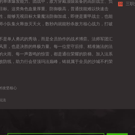
单体爆发能力。团战中，敌方穿戴顶级装备的高阶战士、负
三职
10
目标。这类角色血量厚重、防御极高，普通技能难以快速击
步学
性，能够无视目标大量魔法防御加成，即便是重甲战士，也能
师小队集火释放灭天火，数秒内就能秒杀敌方核心战力，打破
是单人勇武的秀场，而是全员协作的战术博弈。法师军团汇
风景，也是决胜的终极力量。每一位坚守后排、精准施法的法
的火雨、每一声轰鸣的惊雷，都是通往荣耀的阶梯。加入法系
败防线，助力行会登顶玛法巅峰，铸就属于全员的沙城不朽荣
的攻坚核心
玩法