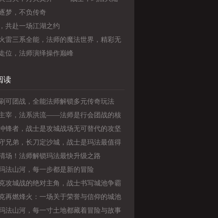
强守护者》
逐梦，不负传奇
，共赴一场江湖之约
火雷三系全能，法师的魔法世界，精彩无
！》
走位，法师演绎操作巅峰
阅读
刷可团战，全能法师解锁多元传奇玩法
主宰，法系洪流——法师是行会团战的核
擎
冲锋者，战士是攻城战场无可替代的攻坚
守兄弟，长刀定沙城，战士是玛法最值得
的职业
清场！法师解锁玛法最快升级之路
玛法山河，每一步都是新的冒险
克攻城战的绝对主角，战士书写城池争霸
年荣光
克再燃烽火：一场关于荣誉与信仰的城池
玛法山河，每一寸土地都藏着冒险与故事