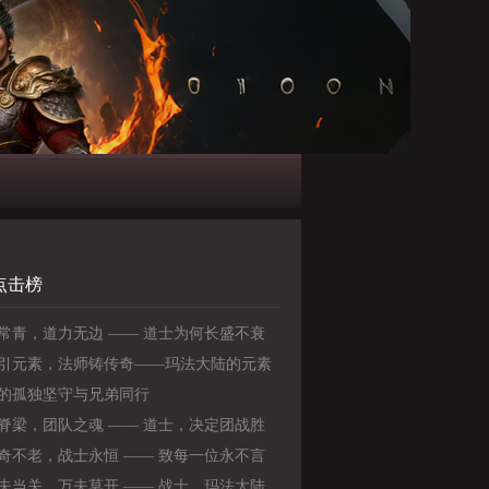
点击榜
常青，道力无边 —— 道士为何长盛不衰
引元素，法师铸传奇——玛法大陆的元素
的孤独坚守与兄弟同行
脊梁，团队之魂 —— 道士，决定团战胜
关键
奇不老，战士永恒 —— 致每一位永不言
勇士》
夫当关，万夫莫开 —— 战士，玛法大陆