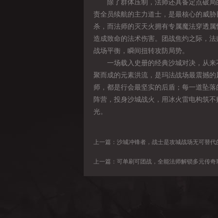
除了群体压制，法师还具备定点破局的
责全员续航的主力道士，是最核心的威胁
杀，而法师的灭天火拥有专属魔法穿透属
造成致命的法术伤害。团战焦灼之际，法
战场平衡，瞬间扭转攻防局势。
一场载入史册的经典沙城对决，从来不
聚而成的元素洪流，是玛法战场最震撼的
师，都是行会最坚实的后盾；每一道坠落
阵营，投身沙城战火，用冰火雷电构筑不
光。
上一篇：
沙城冲锋者，战士是攻城战场无可替代
上一篇：
可单刷可团战，全能法师解锁多元传奇