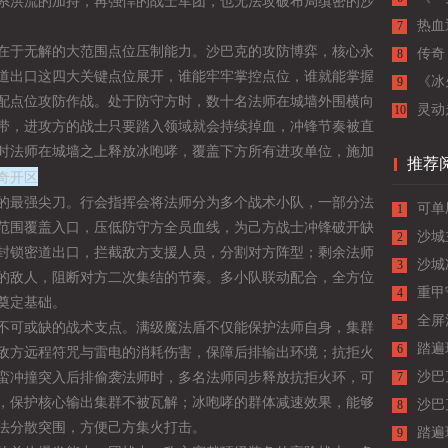
系洪流的加持，再强悍的战士军团，也无法攻破布局缜密的沙
的最
热血
7
于无解的大范围点位压制能力。沙巴克的攻防博弈，核心永
传奇
8
道出口这四大关键点位展开，谁能牢牢掌控点位，谁就能掌握
《冰
9
配点位攻防作战。处于防守方时，数十名法师在城墙外围横向
极限
灵动
10
带，进攻方的战士只要踏入领域就会持续掉血，冲锋节奏被直
时法师在城墙之上释放冰咆哮，覆盖下方所有进攻单位，施加
推荐
奇开区
最强尖刀。行会指挥会将法师分为多个战术小队，一部分法
可单
1
范围覆盖入口，压低防守方全员血线，为己方战士冲锋破开缺
沙城
2
封锁密道出口，拦截敌方支援人员，分割对方阵型；剩余法师
心引
沙城
3
的敌人，阻断对方二次集结的节奏。多小队联动配合，全方位
核心
重甲
4
奠定基础。
坚守
全屏
5
可或缺的战术支点。满级魔法盾不仅能保护法师自身，集群
踏遍
6
敌方远程符咒与雷电的消耗伤害，保障后排输出环境；抗拒火
沙巴
蛮冲撞突入后排偷袭法师时，多名法师同步释放抗拒火环，可
7
，保护核心输出集群不被瓦解；冰咆哮的群体减速效果，能够
的千
沙巴
8
法分散突围，方便己方集火打击。
攻防
踏遍
9