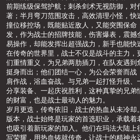
前期练级保驾护航；刺杀剑术无视防御，对
著；半月弯刀范围攻击，高效清理小怪，快
撞位移控场，既能贴近敌人，又能突围保命
发，作为战士的招牌技能，伤害爆表，震撼
易操作，却能发挥出超强战力，新手也能快
在传奇的世界里，战士不仅是战斗的主力，
们重情重义，为兄弟两肋插刀，在队友遇到
挺身而出；他们团结一心，为公会荣誉而战
肩作战，浴血奋战。与兄弟一起打怪升级、
分享装备、一起庆祝胜利，这种真挚的兄弟
的财富，也是战士最动人的魅力。
岁月更迭，传奇依旧，战士的热血从未冷却
版本，战士始终是玩家的首选职业，承载着
也吸引着新玩家的加入。他们在玛法大陆上
写荣耀，用热血铸就传奇，让战士的精神永