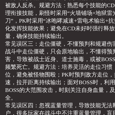
被敌人反杀。规避方法：熟悉每个技能的C
理衔接技能，刷怪时采用“火墙铺场+地狱雷
刀”，PK时采用“冰咆哮减速+雷电术输出+
化发挥技能效果；避免在CD未好时强行释
量，确保技能持续输出。
常见误区三：走位僵硬，不懂预判和规避伤
战斗中走位僵硬，只会原地输出，不懂得预
害，导致被战士近身、道士施毒，或被BOS
频繁死亡。规避方法：培养灵活的走位习惯
位，避免被怪物围殴；PK时预判敌方走位
速，拉开距离持续输出；面对BOSS时，利
BOSS的大范围攻击，时刻关注自身血量，
全。
常见误区四：忽视蓝量管理，导致技能无法
户，很多玩家在战斗中不注重蓝量管理，盲