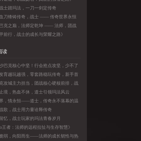
战士踏玛法，一刀一剑定传奇
血刀锋铸传奇，战士 —— 传奇世界永恒
者》
巴克之巅，法师定乾坤 —— 法师，团战
中的核心！》
甲前行，战士的成长与荣耀之路》
阅读
沙巴克核心中坚！行会抢点攻坚，少不了
老牌法师坐镇
发育越玩越强，零套路稳玩传奇，新手首
能道士
克攻城主力担当，团战核心硬核前排，战
是传奇真信仰
止境，热血不休，道士引领玛法风云
界，情永恒——道士，传奇永不落幕的温
角
战歌，战士用力量诠释传奇
留忆，战士玩家的玛法青春岁月
olo王者：法师的远程拉扯与生存智慧》
脆弱，向阳而生——法师的成长韧性与热