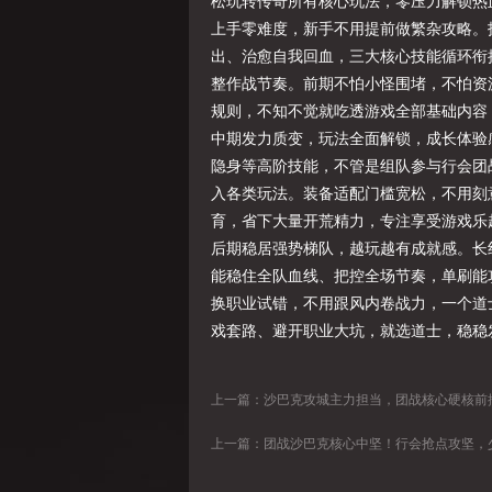
松玩转传奇所有核心玩法，零压力解锁热
上手零难度，新手不用提前做繁杂攻略。
出、治愈自我回血，三大核心技能循环衔
整作战节奏。前期不怕小怪围堵，不怕资
规则，不知不觉就吃透游戏全部基础内容
中期发力质变，玩法全面解锁，成长体验
隐身等高阶技能，不管是组队参与行会团
入各类玩法。装备适配门槛宽松，不用刻
育，省下大量开荒精力，专注享受游戏乐
后期稳居强势梯队，越玩越有成就感。长
能稳住全队血线、把控全场节奏，单刷能
换职业试错，不用跟风内卷战力，一个道
戏套路、避开职业大坑，就选道士，稳稳
上一篇：
沙巴克攻城主力担当，团战核心硬核前排，战士才是
上一篇：
团战沙巴克核心中坚！行会抢点攻坚，少不了一手老