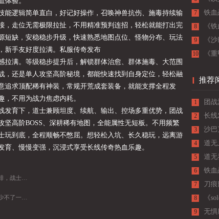
血体验。
铁血
技能逻辑简单直白，好记好操作，召唤神兽抗伤、施毒持续输
7
接，走位无需极限拉扯，不用精准预判连招，轻松就能打出完
《铁
8
源短缺，安稳稳步升级，快速熟悉地图点位、怪物分布、玩法
的王
《沙
9
，新手友好度拉满。
私服传奇发布
核心
《重
10
感拉满。等级稳步提升后，解锁群体治愈、群体施毒、大范围
战，还是单人攻坚高阶秘境，都能快速找到自身定位，轻松融
推荐
意追求顶配稀有神装，常规开荒成套装备，就能支撑全程发
趣，不用为战力焦虑内耗。
团战
1
线发育下，道士兼顾坦度、续航、输出、控场多重优势，团战
一手
长线
2
攻坚高阶BOSS、深耕稀有地图，全能属性无短板。不用频繁
选全
沙巴
3
士玩到底，全程顺畅不憋屈。想轻松入坑、长久稳玩，远离游
士才
道无
4
发育、慢慢变强，沉浸式享受长线传奇热血乐趣。
道无
5
润主
铁血
6
传奇真信仰
刀痕
7
牌法师坐镇
《s
8
无惧
9