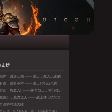
点击榜
相伴，逍遥江湖 —— 道士，散人玩家的
选择
有道，强而不骄 —— 道士的职业风骨
首选，热血入门——传奇战士，零门槛开
奇之路
能虽少，威力惊天 —— 战士核心技能全
》
力驰骋玛法大陆
力证道，以战扬名：真正的强者之路》