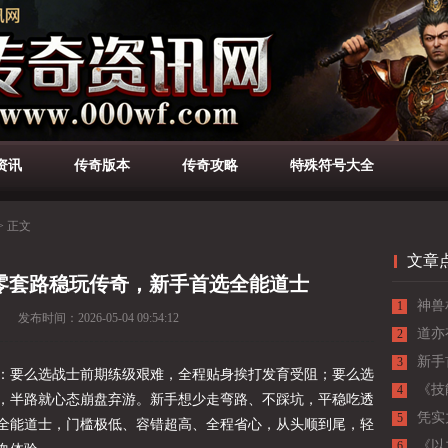
资讯
传奇版本
传奇攻略
特殊符号大全
>
正文
文章
零套路稳玩传奇，新手首选全能道士
神兽
1
发布时间：
2026-05-04 09:54:12
最佳
道亦
2
新手
3
：要么选战士前期练级艰难，全程贴身挨打发育受阻；要么选
启传
《技
4
，半路就心态崩盘弃游。新手想少走弯路、不踩坑，平稳吃透
解析
凭实
5
全能道士，门槛极低、容错超高、全程省心，从头顺到尾，轻
《以
6