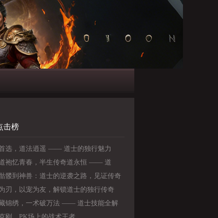
点击榜
首选，道法逍遥 —— 道士的独行魅力
道袍忆青春，半生传奇道永恒 —— 道
老玩家心中不变的情怀
骷髅到神兽：道士的逆袭之路，见证传奇
》
为刃，以宠为友，解锁道士的独行传奇
藏锦绣，一术破万法 —— 道士技能全解
克刚，PK场上的战术王者