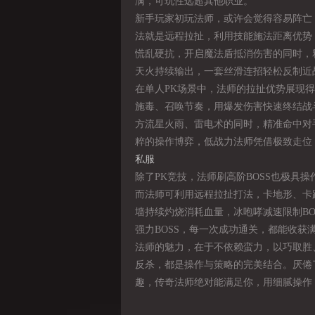
满，可玩性远超其他职业。
新手玩家初玩法师，或许会觉得容易阵亡
法就是远程拉扯，利用技能施法距离优势
慌乱硬抗，开启魔法盾抵消伤害的同时，
天火持续输出，一套丝滑连招轻松反制近
在单人PK场景中，法师的拉扯优势展现
施毒、召唤节奏，用爆发伤害快速终结战
方流星火雨、雷电术的同时，精准命中对
粹的操作博弈，低战力法师凭借极致走位
私服
除了PK竞技，法师刷高阶BOSS也极具
而法师可利用远程拉扯打法，卡地形、卡
墙持续灼烧消耗血量，冰咆哮减速限制B
强力BOSS，每一次成功通关，都能收获
法师的魅力，在于不依赖蛮力，以巧取胜
反杀，都是操作与策略的完美结合。厌倦
趣，传奇法师绝对能满足你，用细腻操作