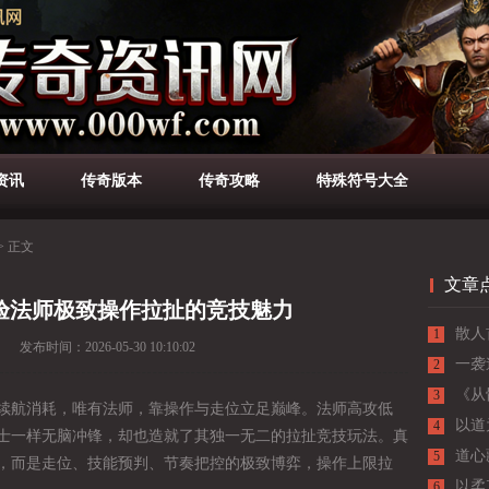
资讯
传奇版本
传奇攻略
特殊符号大全
>
正文
文章
验法师极致操作拉扯的竞技魅力
散人
1
发布时间：
2026-05-30 10:10:02
一袭
2
士，
《从
3
续航消耗，唯有法师，靠操作与走位立足巅峰。法师高攻低
成长
以道
4
士一样无脑冲锋，却也造就了其独一无二的拉扯竞技玩法。真
道心
5
，而是走位、技能预判、节奏把控的极致博弈，操作上限拉
析
以柔
6