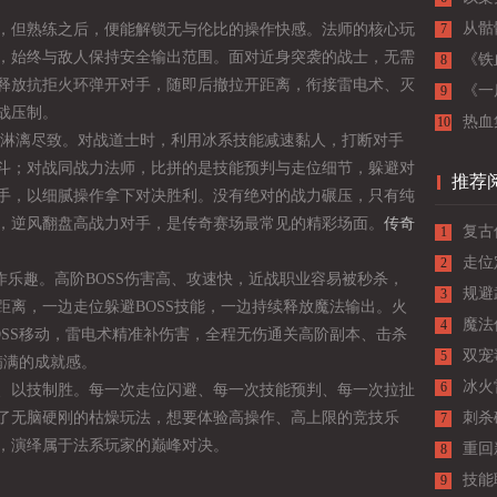
从骷
，但熟练之后，便能解锁无与伦比的操作快感。法师的核心玩
7
，始终与敌人保持安全输出范围。面对近身突袭的战士，无需
长，
《铁
8
释放抗拒火环弹开对手，随即后撤拉开距离，衔接雷电术、灭
里的
《一
9
战压制。
柔中
热血
10
得淋漓尽致。对战道士时，利用冰系技能减速黏人，打断对手
斗；对战同战力法师，比拼的是技能预判与走位细节，躲避对
推荐
手，以细腻操作拿下对决胜利。没有绝对的战力碾压，只有纯
，逆风翻盘高战力对手，是传奇赛场最常见的精彩场面。
传奇
复古
1
法情
走位
2
操作乐趣。高阶BOSS伤害高、攻速快，近战职业容易被秒杀，
力
规避
3
距离，一边走位躲避BOSS技能，一边持续释放魔法输出。火
的技
魔法
4
OSS移动，雷电术精准补伤害，全程无伤通关高阶副本、击杀
双宠
5
满满的成就感。
细分
冰火
6
、以技制胜。每一次走位闪避、每一次技能预判、每一次拉扯
了无脑硬刚的枯燥玩法，想要体验高操作、高上限的竞技乐
拆解
刺杀
7
，演绎属于法系玩家的巅峰对决。
重回
8
技能
9