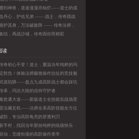
髅到神兽，道途漫漫亦灿烂——道士的成
最有情怀的传奇之路
血丹心，护佑兄弟 —— 战士，传奇团战
定海神针》
盾护其身，万法破敌阵 —— 传奇法师，
带刚的战场王者》
集结，再战沙城，传奇因你而精彩
阅读
传奇初心不变！道士，重温当年纯粹的玛
怀
定胜负！体验法师极致操作拉扯的竞技魅
武道陷阱——盘点九成高阶战士都会踩坑
能操作陋习
传承，玛法大陆的信仰守护者
毒愈通大道——新版道士全技能实战场景
教学
雷法藏玄机——法师全系高阶技能全方位
破防，专治高防龟壳的穿透利刃
新手村，找回当年那份纯粹的练级快乐
联动，无缝衔接的高阶操作美学