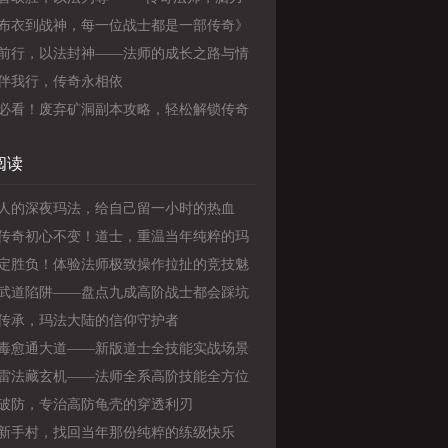
力的完美结合》
布衣到战神，每一位战士都是一部传奇》
前行，以法封神——法师的成长之路与情
守
伴我行，传奇永相依
必看！废弃矿洞副本攻略，轻松解锁传奇
战力
阅读
人的深夜玛法，给自己留一小时的热血
传奇初心不变！道士，重温当年纯粹的玛
怀
定胜负！体验法师极致操作拉扯的竞技魅
武道陷阱——盘点九成高阶战士都会踩坑
能操作陋习
传承，玛法大陆的信仰守护者
毒愈通大道——新版道士全技能实战场景
教学
雷法藏玄机——法师全系高阶技能全方位
破防，专治高防龟壳的穿透利刃
新手村，找回当年那份纯粹的练级快乐