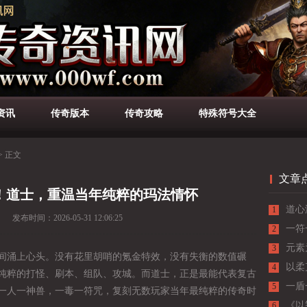
资讯
传奇版本
传奇攻略
特殊符号大全
>
正文
文章
！道士，重温当年纯粹的玛法情怀
道心
1
发布时间：
2026-05-31 12:06:25
低估
一符
2
元素
3
间涌上心头。没有花里胡哨的氪金特效，没有失衡的数值碾
以柔
4
纯粹的打怪、刷本、组队、攻城。而道士，正是最能代表复古
战士
一盾
5
一人一神兽，一毒一符咒，复刻无数玩家当年最纯粹的传奇时
《以
6