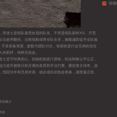
技能
10
，而道士是组队最受欢迎的队友。不管是组队刷BOSS、开荒
队伍效率翻倍。治愈续航保障全队生存，施毒减防提升全队输
头、不贪装备资源，默默为团队付出，收获的是行会兄弟的信任
人的羁绊，纯粹且热血。
道士坚守经典初心。技能机制原汁原味，职业制衡公平公正，
战力提升都靠日积月累的发育和手法打磨。重拾复古传奇，选
，找回当年和兄弟并肩、稳步成长的热血青春，感受最正统、
竞技魅力
热血