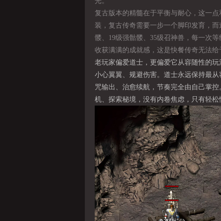
光。
复古版本的精髓在于平衡与耐心，这一点
装，复古传奇需要一步一个脚印发育，而
髅、19级强骷髅、35级召神兽，每一次
收获满满的成就感，这是快餐传奇无法给
老玩家偏爱道士，更偏爱它从容随性的玩
小心翼翼、规避伤害。道士永远保持最从
咒输出、治愈续航，节奏完全由自己掌控
机、探索秘境，没有内卷焦虑，只有轻松