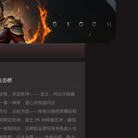
点击榜
济世，符定乾坤 —— 道士，玛法大陆被
的全能王者
一毒一神兽，道心永恒战玛法
为引，法杖为信——传奇法师的荣耀征程
克刚定乾坤，道士 PK 的终极艺术，碾压
与法师
一杖闯玛法，法师职业谱写传奇热血人生
智取胜，以法为尊 —— 传奇法师，脑力