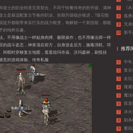
与战
《从
和道士的职业特质完美契合。不同于快餐传奇的秒升级、满神
7
道士是最适配复古节奏的职业。前期升级稳步推进，7级召骷
孤勇
8
等级提升都能带来实打实的战力蜕变，每解锁一个新技能，都能
怀坚
兄弟
9
予的纯粹乐趣。
新手
10
法。不用像战士一样贴身肉搏、极限操作，也不用像法师一样
入门
容的战斗姿态，神兽顶在前方，自身游走后方，施毒消耗、符
推荐
。闲暇时穿梭复古地图，逛逛祖玛寺庙、沃玛森林，刷怪挂
惬意的游戏体验。
传奇私服
中年
1
复古
2
法情
走位
3
力
规避
4
的技
魔法
5
双宠
6
细分
冰火
7
拆解
刺杀
8
重回
9