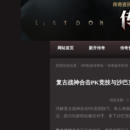
网站首页
新开传奇
传奇
您现在的位置：
000热血传奇站
>
传奇版本栏目
复古战神合击PK竞技与沙
浏览次数：
3
详解复古战神合击PK连招技巧、单人单
法，助力玩家轻松碾压对手、拿下沙巴克