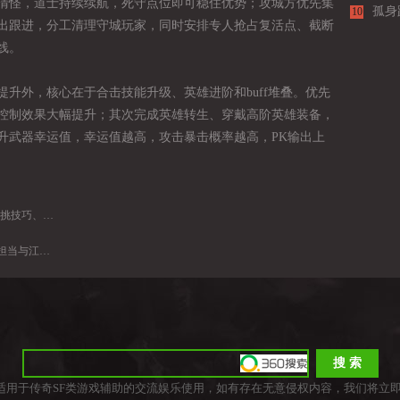
清怪，道士持续续航，死守点位即可稳住优势；攻城方优先集
孤身
10
出跟进，分工清理守城玩家，同时安排专人抢占复活点、截断
行秘
线。
升外，核心在于合击技能升级、英雄进阶和buff堆叠。优先
控制效果大幅提升；其次完成英雄转生、穿戴高阶英雄装备，
升武器幸运值，幸运值越高，攻击暴击概率越高，PK输出上
跨服竞技实战打法
与江湖情怀
适用于传奇SF类游戏辅助的交流娱乐使用，如有存在无意侵权内容，我们将立即