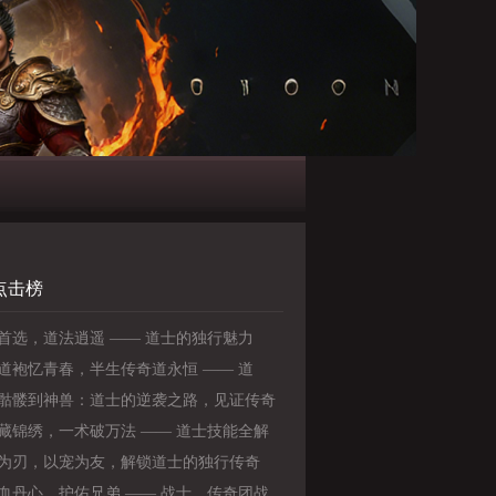
点击榜
首选，道法逍遥 —— 道士的独行魅力
道袍忆青春，半生传奇道永恒 —— 道
老玩家心中不变的情怀
骷髅到神兽：道士的逆袭之路，见证传奇
》
藏锦绣，一术破万法 —— 道士技能全解
为刃，以宠为友，解锁道士的独行传奇
血丹心，护佑兄弟 —— 战士，传奇团战