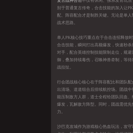
复古战神合击
不仅有休闲、佛系发育玩法
别于普通复古传奇，合击技能的加入让P
配、阵容配合才是制胜关键。无论是单人
战术思路。
单人PK核心技巧重点在于合击连招释放
合击技能，瞬间打出高额爆发，快速秒杀
对手，配合英雄控制技能限制走位，规避
御，叠加持续毒伤，召唤神兽牵制，等待
战拉扯。
行会团战核心核心在于阵容配比和团队配
出清场、道道组合后排续航控场。团战中
能压制敌方人群，道士全程给团队回血、
爆发，瓦解敌方阵型。同时，团战需优先
力。
沙巴克攻城作为游戏核心热血玩法，攻守