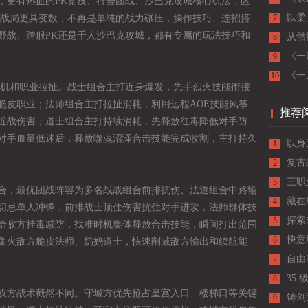
，更有热血的PK竞技、行会团战、沙巴克攻城核心玩法，区
里的
以柔
K战局更具变数，不再是单纯的战力碾压，操作技巧、连招搭
7
野战、跨服PK还是千人沙巴克攻城，都有专属的玩法技巧和
从骷
8
长，
《一
9
柔中
《一
10
时机和职业拉扯。战士组合主打近身爆发，先手烈火技能衔接
脆皮职业；法师组合主打拉扯消耗，利用远程AOE技能风筝
推荐
近战伤害；道士组合主打持续消耗，先释放红毒降低对手防
对手血量低迷后，释放噬魂沼泽合击技能完成收割，主打持久
以身
1
江湖
复古
2
战技
三职
3
合，最优团战阵容为多名战战组合前排抗伤、法道组合中路输
巧、
藏在
4
切忌单人冲锋，前排战士顶住伤害抗住对手进攻，法师群体技
探索
5
给敌方挂毒减防，找准时机集体释放合击技能，瞬间打出范围
快意
6
集火敌方脆皮法师、奶妈道士，快速削减敌方输出和续航能
自由
7
35
8
双方战术截然不同。守城方优先抢占皇宫入口、楼梯口等关键
老玩
铸剑
9