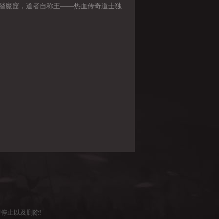
踏魔窟，道者自称王——热血传奇道士独
境志
停止以及删除!