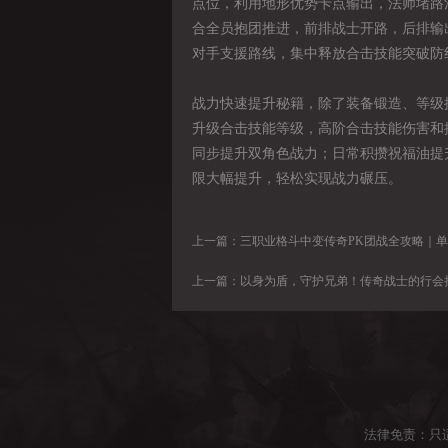
点位，利用地形优势卡点输出，法师堵路
合全员抱团推进，前排战士开路，后排输
对手支援路线，集中释放合击技能突破防
战力快速提升秘籍，除了装备锻造、等级提
升级合击技能等级，高阶合击技能伤害和
同步提升双角色战力；日常积攒祝福油提
限大幅提升，轻松实现战力碾压。
上一篇：
三职业格斗中变传奇PK团战全攻略｜单挑技巧、职业克制、沙城团战、
上一篇：
以身为盾，守护兄弟！传奇战士的行会担当
法律免责：只