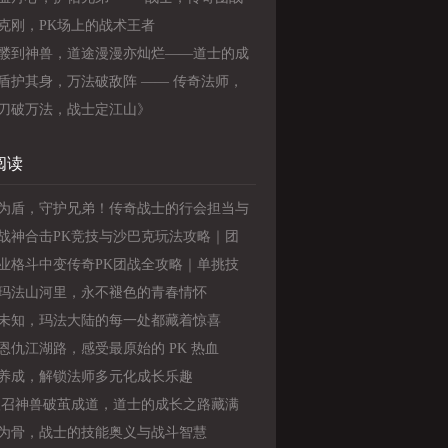
定海神针》
克刚，PK场上的战术王者
髅到神兽，道途漫漫亦灿烂——道士的成
最有情怀的传奇之路
盾护其身，万法破敌阵 —— 传奇法师，
带刚的战场王者》
刀破万法，战士定江山》
阅读
为盾，守护兄弟！传奇战士的行会担当与
情怀
战神合击PK竞技与沙巴克玩法攻略｜团
巧、合击连招与战力提升秘籍
业格斗中变传奇PK团战全攻略｜单挑技
职业克制、沙城团战、跨服竞技实战打法
玛法山河里，永不褪色的青春情怀
未知，玛法大陆的每一处都藏着惊喜
恩仇江湖路，感受最原始的 PK 热血
养成，解锁法师多元化成长乐趣
 级召神兽破茧成道，道士的成长之路藏满
家青春回忆
为骨，战士的技能奥义与战斗智慧