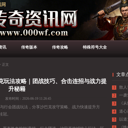
资讯
传奇版本
传奇攻略
特殊符号大全
>
正文
文章
巴克玩法攻略｜团战技巧、合击连招与战力提
散人
1
升秘籍
一袭
2
发布时间：
2026-06-19 11:26:45
士，
《从
3
挑与行会团战玩法，分享沙巴克攻守策略、战力快速提升方
成长
道心
4
桂冠。
析
以道
5
《铁
6