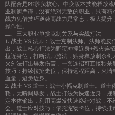
队配合是PK胜负核心。中变版本技能释放
业制衡严谨，没有绝对无敌的职业，只有精
战力凭借技巧逆袭高战力是常态，极大提升
操作性。
二、三大职业单挑克制关系与实战打法
1. 战士 VS 法师：战士克制法师。法师脆
出，战士核心打法为野蛮冲撞近身+烈火连
拉近身位，打断法师施法，贴身释放刺杀剑
火剑法打出爆发伤害，一套连招可直接秒杀
技巧：持续拉扯走位，保持远程距离，火墙
血量，避免近身。
2. 战士 VS 道士：战士小幅克制道士。道
耗，无瞬间爆发，战士打法为快速近身，规
定本体输出，利用高爆发快速终结对战，不
会。道士应对技巧：依托宠物卡位，持续挂