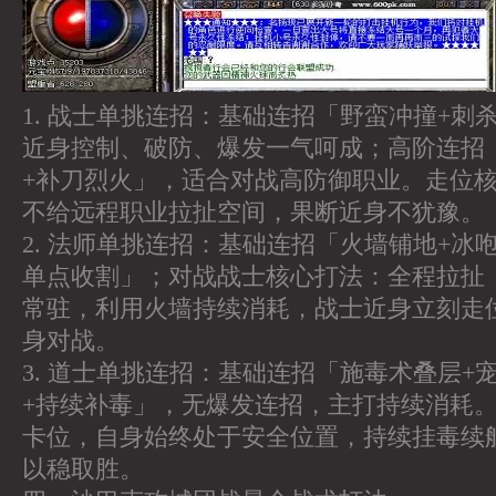
1. 战士单挑连招：基础连招「野蛮冲撞+刺
近身控制、破防、爆发一气呵成；高阶连招
+补刀烈火」，适合对战高防御职业。走位
不给远程职业拉扯空间，果断近身不犹豫。
2. 法师单挑连招：基础连招「火墙铺地+冰
单点收割」；对战战士核心打法：全程拉扯
常驻，利用火墙持续消耗，战士近身立刻走
身对战。
3. 道士单挑连招：基础连招「施毒术叠层+
+持续补毒」，无爆发连招，主打持续消耗
卡位，自身始终处于安全位置，持续挂毒续
以稳取胜。