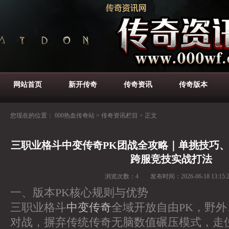
网站首页
新开传奇
传奇资讯
传奇版本
您现在的位置：
000热血传奇站
>
传奇资讯栏目
>
正文
三职业格斗中变传奇PK团战全攻略｜单挑技巧
跨服竞技实战打法
浏览次数：
4
发布时间：
2026-06-18 13:15:
一、版本PK核心规则与优势
三职业格斗
中变传奇
全域开放自由PK，野
对战，摒弃传统传奇无脑数值碾压模式，走