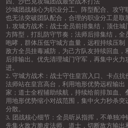
四、沙巴克攻城团战最全战术打法
沙城团战核心为职业分工、阵型配合、攻守
也无法突破团队配合，合理的职业分工是取
1. 攻城方战术：战士全员前排集结，顶住
方阵型，打乱防守节奏；法师后排集结，全
咆哮，群体压低守城方血量，远程持续压制
敌方全员挂毒减防，为己方队友持续回血，
后排输出。优先清理城门守军，再集中火力
进。
2. 守城方战术：战士守住皇宫入口、卡点
法师站在皇宫高台，利用地形优势远程输出
家；道士全程辅助续航，持续给前排加血、
用地形优势缩小对战范围，集中火力秒杀突
分散。
3. 团战核心细节：全员听从指挥，不单独
先集火敌方脆皮法师、道士，切断敌方输出