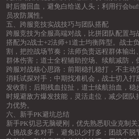
时后撤回血，避免白给送人头；利用行会buf
员攻防属性。
五、跨服竞技实战技巧与团队搭配
跨服竞技为全服高端对战，比拼团队配置与
搭配为2战士+2法师+1道士均衡阵型。战士
割，把控战场节奏；法师负责远程群体输出
群体伤害；道士全程辅助控场、续航减防，
跨服对战核心思路：前期稳扎稳打，不主动
消耗试探对手；中期找准机会，战士切入打
发收割；后期残血拉扯，道士续航抬血，稳
时规避敌方爆发技能，灵活走位，减少团队
力优势。
六、新手PK避坑总结
新手PK切忌无脑硬刚，优先熟悉职业克制
人挑战多名对手，避免以少打多；团战不脱