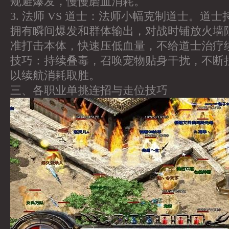
规避爆发，慢慢磨血消耗。
3. 法师 VS 道士：法师小幅克制道士。道
拥有瞬间爆发和群体输出，对战时铺放火墙
准打击本体，快速压低血量，不给道士治疗
技巧：持续叠毒，召唤宠物贴身干扰，不断
以续航消耗取胜。
三、各职业单挑连招与走位技巧