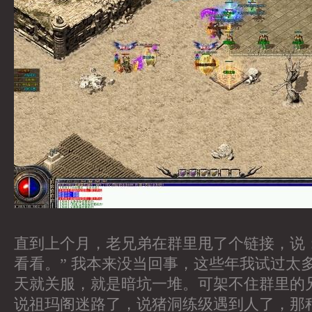
直到上个月，老兄弟在群里甩了个链接，说
看看。” 我本来没当回事，这些年我试过太
天就关服，就是暗坑一堆。可架不住群里的
说祖玛阁迷路了，说猪洞练级遇到人了，那