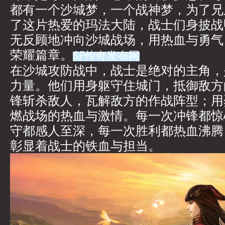
都有一个沙城梦，一个战神梦，为了兄
了这片热爱的玛法大陆，战士们身披战
无反顾地冲向沙城战场，用热血与勇气
荣耀篇章。
SF传奇发布网
在沙城攻防战中，战士是绝对的主角，
力量。他们用身躯守住城门，抵御敌方
锋斩杀敌人，瓦解敌方的作战阵型；用
燃战场的热血与激情。每一次冲锋都惊
守都感人至深，每一次胜利都热血沸腾
彰显着战士的铁血与担当。