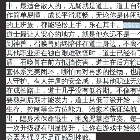
中，最适合散人的，无疑就是道士。道士自
作简单易懂，成长平滑顺畅，无论你是休闲
SF
的上班族，都能轻松上手，乐在其中。
道士最让人安心的地方，就是他永远不是一
到神兽，召唤兽始终陪伴在道士身边，不离
其他职业还在独自艰难砍怪时，道士已经有
盾。召唤兽在前方抵挡伤害，道士在后方输
套体系完美闭环，哪怕面对再多的怪物，也
人守护、有人并肩的安全感，是其他职业无
在成长路上，道士几乎没有低谷期。不像有
要熬到后期才能发力，道士从低等级开始，
生存、控制等全方位能力。治愈术保证续航
出，隐身术保命逃生，困魔咒掌控节奏。每
一次升级都有明显提升，让你在游戏中始终
会因为强度不足而感到挫败。