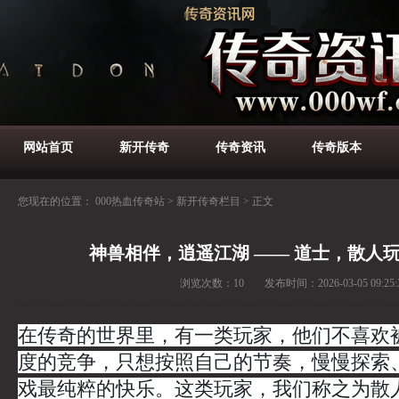
网站首页
新开传奇
传奇资讯
传奇版本
您现在的位置：
000热血传奇站
>
新开传奇栏目
>
正文
神兽相伴，逍遥江湖 —— 道士，散人
浏览次数：
10
发布时间：
2026-03-05 09:25:
在传奇的世界里，有一类玩家，他们不喜欢
度的竞争，只想按照自己的节奏，慢慢探索
戏最纯粹的快乐。这类玩家，我们称之为散