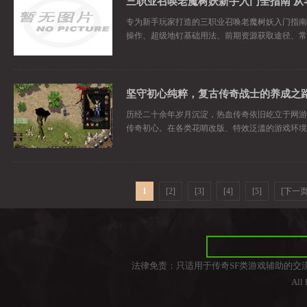
专为新手玩家打造的三职业召唤老魔树妖入门指南
操作、超级地钉基础用法、前期资源获取途径、常
坚守初心纯粹，复古传奇战士的养成之
历经二十余年岁月沉淀，热血传奇依旧屹立于网游
传奇初心。在各类花哨改版、特效泛滥的游戏环境
1
[2]
[3]
[4]
[5]
[下一页
法律免责：只适用于传奇SF类游戏辅助的交
All