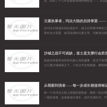
流，回到了十几年前烟雾缭绕的网吧里 —— 耳
在玛法大陆漫长的征战史中，战士以悍勇冲锋屹立
掌控冰火雷霆、改写战局的元素主宰。无数老玩家
沙城之战不可或缺，道士是支撑行会胜
热血传奇最牵动所有玩家心弦的盛事，莫过于每周
士汇聚沙城城墙之下，刀光法术交错碰撞，嘶吼呐
从萌新到强者——每一步成长都值得铭
每一个在玛法大陆上闯荡的冒险者，都有一段从懵
一面的强者，这条路或许漫长，或许充满坎坷，可