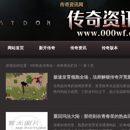
网站首页
新开传奇
传奇资讯
传奇版本
您现在的位置：
000热血传奇站
>
传奇资讯栏目
>> 第 1 页
极速发育领跑全场，法师解锁传奇开荒
在热血传奇的游戏世界里，发育效率永远是玩家追
绝对的战力优势。三职业对比之下，战士近战刷怪
重回玛法大陆：那些刻在青春里的热血
深夜的房间里，熟悉的背景音乐缓缓响起，比奇城