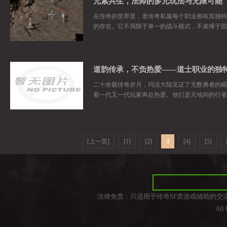
元素共生，法师的多元玩法与无限可能
在传奇的世界里，老传奇私服每个职业都有其独特
的存在。它不局限于单一的战斗模式，不束缚于固定的
二十余载传奇岁月，玛法大陆见证了无数勇者的崛
着一代又一代玩家奔赴热爱。他们是天地间的行者
[上一页]
[1]
[2]
3
[4]
[5]
法律免责：只适用于传奇SF类游戏辅助的交
All