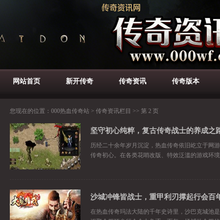
网站首页
新开传奇
传奇资讯
传奇版本
您现在的位置：
000热血传奇站
>
传奇资讯栏目
>> 第 2 页
坚守初心纯粹，复古传奇战士的养成之
历经二十余年岁月沉淀，热血传奇依旧屹立于网游
传奇初心。在各类花哨改版、特效泛滥的游戏环境
沙城冲锋皆战士，重甲利刃撑起行会百
在热血传奇玛法大陆的千年史诗里，沙巴克城池是