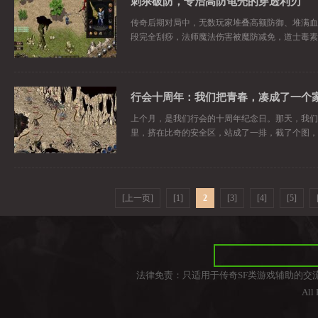
刺杀破防，专治高防龟壳的穿透利刃
传奇后期对局中，无数玩家堆叠高额防御、堆满血
段完全刮痧，法师魔法伤害被魔防减免，道士毒素
行会十周年：我们把青春，凑成了一个
上个月，是我们行会的十周年纪念日。那天，我们
里，挤在比奇的安全区，站成了一排，截了个图，
[上一页]
[1]
2
[3]
[4]
[5]
法律免责：只适用于传奇SF类游戏辅助的交
All