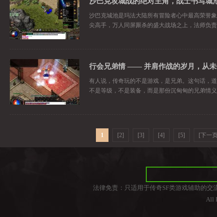
沙巴克城池是玛法大陆所有冒险者心中最高荣誉象
尖高手，万人同屏厮杀的盛大战场之上，法师负责
行会兄弟情 —— 并肩作战的岁月，从
有人说，传奇玩的不是游戏，是兄弟。这句话，道
不是等级，不是装备，而是那份沉甸甸的兄弟情义
1
[2]
[3]
[4]
[5]
[下一页
法律免责：只适用于传奇SF类游戏辅助的交
All