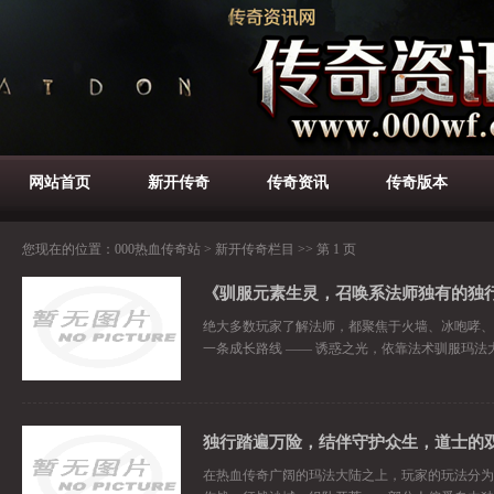
网站首页
新开传奇
传奇资讯
传奇版本
您现在的位置：
000热血传奇站
>
新开传奇栏目
>> 第 1 页
《驯服元素生灵，召唤系法师独有的独
绝大多数玩家了解法师，都聚焦于火墙、冰咆哮、
一条成长路线 —— 诱惑之光，依靠法术驯服玛
独行踏遍万险，结伴守护众生，道士的
在热血传奇广阔的玛法大陆之上，玩家的玩法分为