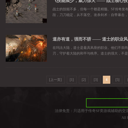
《技能虽少，威力惊天 —— 战士核心
战士的技能不多，但每一个都是精髓。SF传奇发
段，刀刀稳定，从不落空。攻杀剑术：自带暴击，刀
道亦有道，强而不骄 —— 道士的职业
在玛法大陆，道士是最具风骨的职业。他们不崇尚
刃，守护着大陆的和平与秩序。道士的强大，不是
[上一页]
[1]
[2]
[3]
4
[5]
法律免责：只适用于传奇SF类游戏辅助的交
All