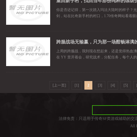
重回新手村，找回当年那份纯粹的练级
你是否还记得，第一次踏入玛法大陆时的样子？光
剑，站在比奇新手村的村口，1.70传奇网站看着
跨服战场无输赢，只为那一场酣畅淋漓
上周的跨服战，我到现在想起来，还是觉得热血沸
在 YY 里开着会，研究战术，分配任务，每个人
[上一页]
[1]
2
[3]
[4]
[5]
法律免责：只适用于传奇SF类游戏辅助的交
All