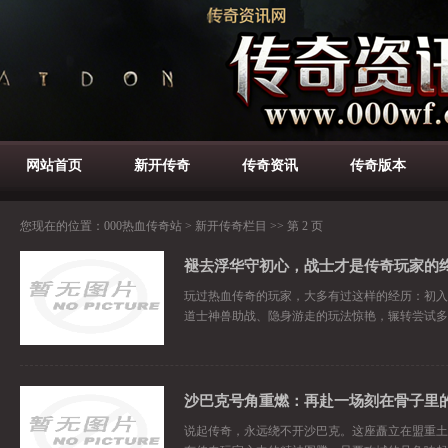
网站首页
新开传奇
传奇资讯
传奇版本
您现在的位置：
000热血传奇站
>
新开传奇栏目
>> 第 2 页
褪去浮华守初心，战士才是传奇玩家的
玩过热血传奇的玩家，大多有过这样的经历：初入
道士神兽助战、隐身游走的玩法惊艳，辗转尝试多
沙巴克号角重燃：再赴一场刻在骨子里
说起传奇，永远绕不开沙巴克。这座矗立在盟重土