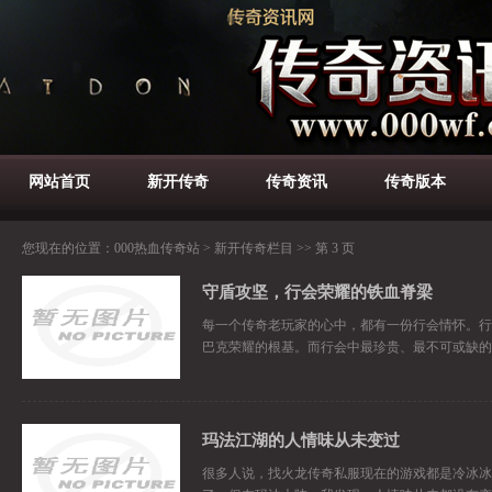
网站首页
新开传奇
传奇资讯
传奇版本
您现在的位置：
000热血传奇站
>
新开传奇栏目
>> 第 3 页
守盾攻坚，行会荣耀的铁血脊梁
每一个传奇老玩家的心中，都有一份行会情怀。行
巴克荣耀的根基。而行会中最珍贵、最不可或缺的
玛法江湖的人情味从未变过
很多人说，找火龙传奇私服现在的游戏都是冷冰冰